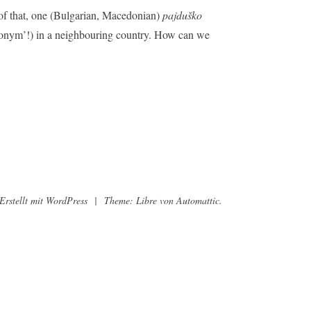
 of that, one (Bulgarian, Macedonian)
pajduško
udonym’!) in a neighbouring country. How can we
Erstellt mit WordPress
|
Theme: Libre von
Automattic
.