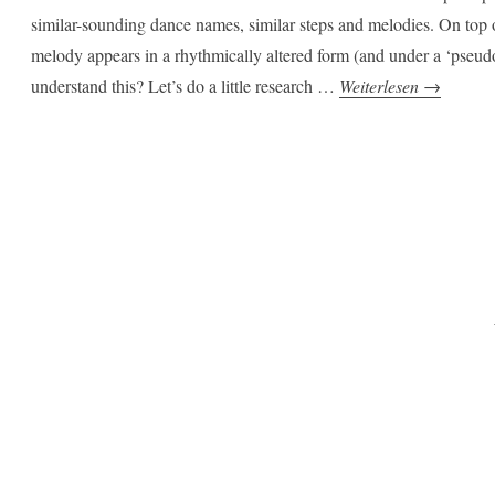
similar-sounding dance names, similar steps and melodies. On top
melody appears in a rhythmically altered form (and under a ‘pse
„The
understand this? Let’s do a little research …
Weiterlesen
→
Pajduško-
Family“