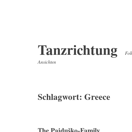
Zum
Tanzrichtung
Inhalt
Fol
springen
Ansichten
Schlagwort:
Greece
The Pajduško-Family