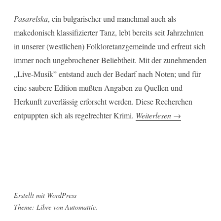
Pasarelska
, ein bulgarischer und manchmal auch als
makedonisch klassifizierter Tanz, lebt bereits seit Jahrzehnten
in unserer (westlichen) Folkloretanzgemeinde und erfreut sich
immer noch ungebrochener Beliebtheit. Mit der zunehmenden
„Live-Musik” entstand auch der Bedarf nach Noten; und für
eine saubere Edition mußten Angaben zu Quellen und
Herkunft zuverlässig erforscht werden. Diese Recherchen
„Pasarelska
entpuppten sich als regelrechter Krimi.
Weiterlesen
→
–
ein
Tanz
aus
einem
Erstellt mit WordPress
Buch“
Theme: Libre von
Automattic
.