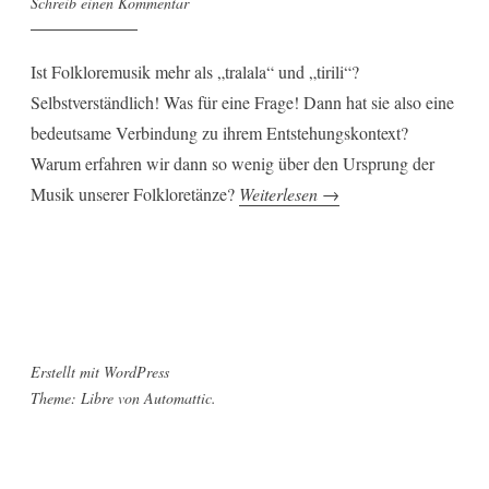
Schreib einen Kommentar
Ist Folkloremusik mehr als „tralala“ und „tirili“?
Selbstverständlich! Was für eine Frage! Dann hat sie also eine
bedeutsame Verbindung zu ihrem Entstehungskontext?
Warum erfahren wir dann so wenig über den Ursprung der
„Ethnomusik:
Musik unserer Folkloretänze?
Weiterlesen
→
Tirili
und
Tralala! “
Erstellt mit WordPress
Theme: Libre von
Automattic
.