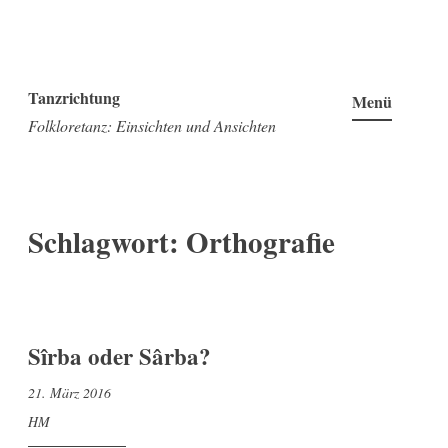
Zum
Inhalt
Tanzrichtung
Menü
springen
Folkloretanz: Einsichten und Ansichten
Schlagwort:
Orthografie
Sîrba oder Sârba?
21. März 2016
HM