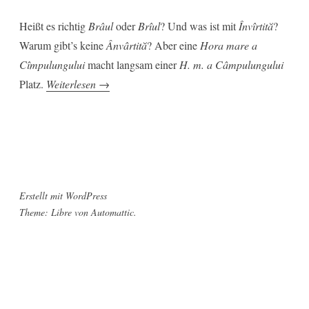
Heißt es richtig
Brâul
oder
Brîul
? Und was ist mit
Învîrtită
?
Warum gibt’s keine
Ânvârtită
? Aber eine
Hora mare a
Cîmpulungului
macht langsam einer
H. m. a Câmpulungului
„Sîrba
Platz.
Weiterlesen
→
oder
Sârba?“
Erstellt mit WordPress
Theme: Libre von
Automattic
.