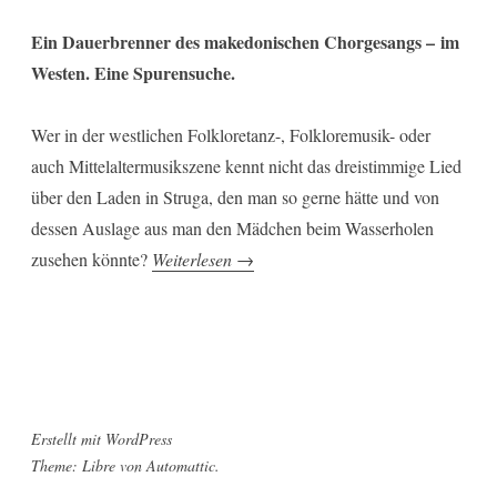
Ein Dauerbrenner des makedonischen Chorgesangs – im
Westen. Eine Spurensuche.
Wer in der westlichen Folkloretanz-, Folkloremusik- oder
auch Mittelaltermusikszene kennt nicht das dreistimmige Lied
über den Laden in Struga, den man so gerne hätte und von
dessen Auslage aus man den Mädchen beim Wasserholen
„Što
zusehen könnte?
Weiterlesen
→
mi
e
milo“
Erstellt mit WordPress
Theme: Libre von
Automattic
.