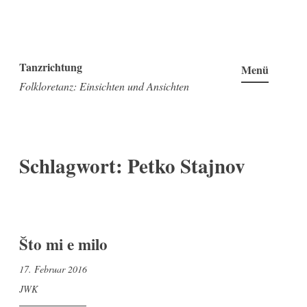
Zum
Inhalt
Tanzrichtung
Menü
springen
Folkloretanz: Einsichten und Ansichten
Schlagwort:
Petko Stajnov
Što mi e milo
17. Februar 2016
JWK