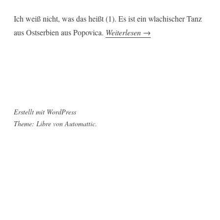
Ich weiß nicht, was das heißt (1). Es ist ein wlachischer Tanz
„Davollike
aus Ostserbien aus Popovica.
Weiterlesen
→
Dajke“
Erstellt mit WordPress
Theme: Libre von
Automattic
.