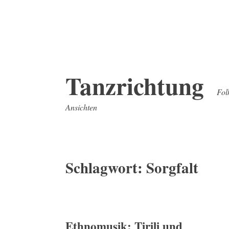
Zum
Tanzrichtung
Inhalt
Fol
springen
Ansichten
Schlagwort:
Sorgfalt
Ethnomusik: Tirili und