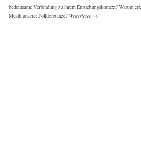
bedeutsame Verbindung zu ihrem Entstehungskontext? Warum erfa
„Ethnomusik:
Musik unserer Folkloretänze?
Weiterlesen
→
Tirili
und
Tralala! “