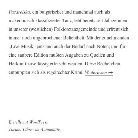
Pasarelska
, ein bulgarischer und manchmal auch als
makedonisch klassifizierter Tanz, lebt bereits seit Jahrzehnten
in unserer (westlichen) Folkloretanzgemeinde und erfreut sich
immer noch ungebrochener Beliebtheit. Mit der zunehmenden
„Live-Musik” entstand auch der Bedarf nach Noten; und für
eine saubere Edition mußten Angaben zu Quellen und
Herkunft zuverlässig erforscht werden. Diese Recherchen
„Pasarelska
entpuppten sich als regelrechter Krimi.
Weiterlesen
→
–
ein
Tanz
aus
einem
Erstellt mit WordPress
Buch“
Theme: Libre von
Automattic
.