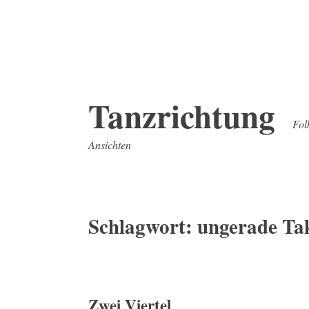
Zum
Tanzrichtung
Inhalt
Fol
springen
Ansichten
Schlagwort:
ungerade Ta
Zwei Viertel