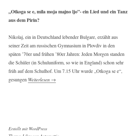
„Otkoga se e, mila moja majno ljo”- ein Lied und ein Tanz
aus dem Pirin?
Nikolaj, ein in Deutschland lebender Bulgare, erzählt aus
seiner Zeit am russischen Gymnasium in Plovdiv in den
späten ’70er und frühen ’80er Jahren: Jeden Morgen standen
die Schüler (in Schuluniform, so wie in England) schon sehr
früh auf dem Schulhof. Um 7.15 Uhr wurde „Otkoga se e“,
„Otkoga“
gesungen
Weiterlesen
→
Erstellt mit WordPress
Theme: Libre von
Automattic
.