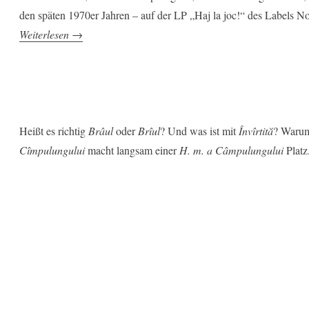
den späten 1970er Jahren – auf der LP „Haj la joc!“ des Labels No
„Frunză:
Weiterlesen
→
Musik
oder
Tanz“
Heißt es richtig
Brâul
oder
Brîul
? Und was ist mit
Învîrtită
? Warum
Cîmpulungului
macht langsam einer
H. m. a Câmpulungului
Platz