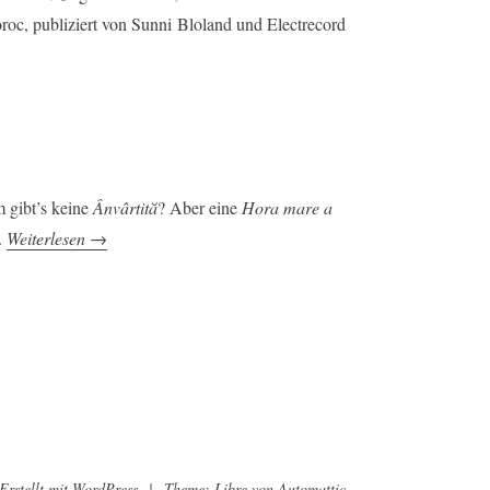
roc, publiziert von Sunni Bloland und Electrecord
 gibt’s keine
Ânvârtită
? Aber eine
Hora mare a
„Sîrba
.
Weiterlesen
→
oder
Sârba?“
Erstellt mit WordPress
|
Theme: Libre von
Automattic
.