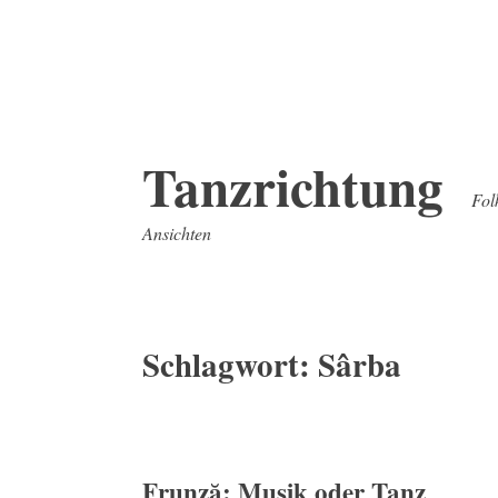
Zum
Tanzrichtung
Inhalt
Fol
springen
Ansichten
Schlagwort:
Sârba
Frunză: Musik oder Tanz