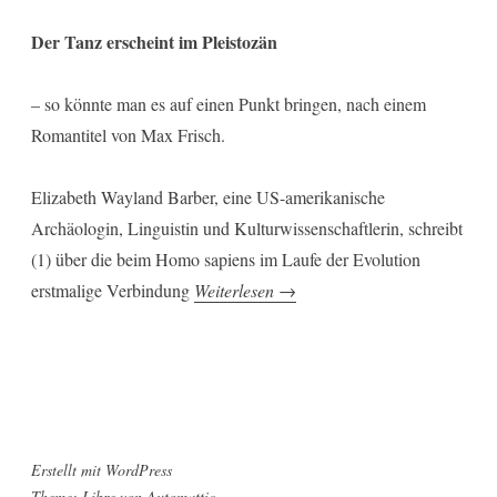
Der Tanz erscheint im Pleistozän
– so könnte man es auf einen Punkt bringen, nach einem
Romantitel von Max Frisch.
Elizabeth Wayland Barber, eine US-amerikanische
Archäologin, Linguistin und Kulturwissenschaftlerin, schreibt
(1) über die beim Homo sapiens im Laufe der Evolution
„Homo
erstmalige Verbindung
Weiterlesen
→
saltans“
Erstellt mit WordPress
Theme: Libre von
Automattic
.