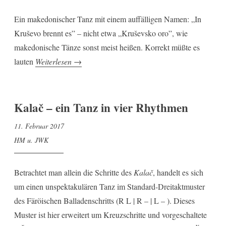
Ein makedonischer Tanz mit einem auffälligen Namen: „In
Kruševo brennt es” – nicht etwa „Kruševsko oro”, wie
makedonische Tänze sonst meist heißen. Korrekt müßte es
„U
lauten
Weiterlesen
→
Kruševo
ogin
gori“
Kalač – ein Tanz in vier Rhythmen
11. Februar 2017
HM u. JWK
Betrachtet man allein die Schritte des
Kalač
, handelt es sich
um einen unspektakulären Tanz im Standard-Dreitaktmuster
des Färöischen Balladenschritts (R L | R – | L – ). Dieses
Muster ist hier erweitert um Kreuzschritte und vorgeschaltete