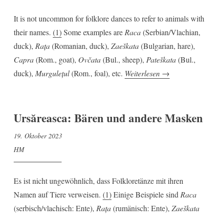
It is not uncommon for folklore dances to refer to animals with
their names.
(1)
Some examples are
Raca
(Serbian/Vlachian,
duck),
Rața
(Romanian, duck),
Zaeškata
(Bulgarian, hare),
Capra
(Rom., goat),
Ovčata
(Bul., sheep),
Pateškata
(Bul.,
„Ursăreasca:
duck),
Murgulețul
(Rom., foal), etc.
Weiterlesen
→
Bears
and
other
Ursăreasca: Bären und andere Masken
masks „
19. Oktober 2023
HM
Es ist nicht ungewöhnlich, dass Folkloretänze mit ihren
Namen auf Tiere verweisen.
(1)
Einige Beispiele sind
Raca
(serbisch/vlachisch: Ente),
Rața
(rumänisch: Ente),
Zaeškata