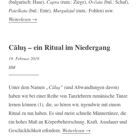
(bulgarisch: Hase),
Capra
(rum.: Ziege),
Ovčata
(bul.: Schaf),
Pateškata
(bul.: Ente),
Murgulețul
(rum.: Fohlen) usw.
„Ursăreasca:
Weiterlesen
→
Bären
und
andere
Căluș – ein Ritual im Niedergang
Masken“
19. Februar 2019
HM
Unter dem Namen
„Căluș”
(und Abwandlungen davon)
haben wir bei einer Reihe von Tanzlehrern rumänische Tänze
lernen können (1), die, so hören wir, irgendwie mit einem
Ritual zu tun haben. Es sind meist schnelle Männertänze, die
ein hohes Maß an Körperbeherrschung, Kraft, Ausdauer und
„Căluș
Geschicklichkeit erfordern.
Weiterlesen
→