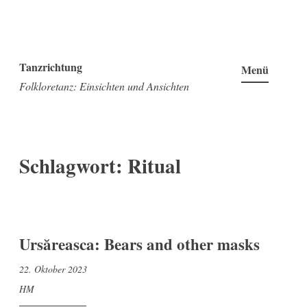
Zum
Inhalt
Tanzrichtung
Menü
springen
Folkloretanz: Einsichten und Ansichten
Schlagwort:
Ritual
Ursăreasca: Bears and other masks
22. Oktober 2023
HM