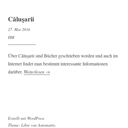
–
ein
Ritual
Căluşarii
im
27. Mai 2016
Niedergang “
HM
Über Căluşarii sind Bücher geschrieben worden und auch im
Internet findet man bestimmt interessante Informationen
„Căluşarii“
darüber.
Weiterlesen
→
Erstellt mit WordPress
Theme: Libre von
Automattic
.