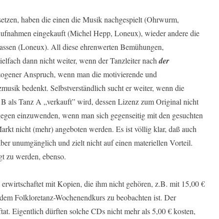
zen, haben die einen die Musik nachgespielt (Ohrwurm,
Aufnahmen eingekauft (Michel Hepp, Loneux), wieder andere die
lassen (Loneux). All diese ehrenwerten Bemühungen,
ielfach dann nicht weiter, wenn der Tanzleiter nach
der
rzogener Anspruch, wenn man die motivierende und
musik bedenkt. Selbstverständlich sucht er weiter, wenn die
B als Tanz A „verkauft” wird, dessen Lizenz zum Original nicht
dagegen einzuwenden, wenn man sich gegenseitig mit den gesuchten
rkt nicht (mehr) angeboten werden. Es ist völlig klar, daß auch
aber unumgänglich und zielt nicht auf einen materiellen Vorteil.
gt zu werden, ebenso.
erwirtschaftet mit Kopien, die ihm nicht gehören, z.B. mit 15,00 €
jedem Folkloretanz-Wochenendkurs zu beobachten ist. Der
tat. Eigentlich dürften solche CDs nicht mehr als 5,00 € kosten,