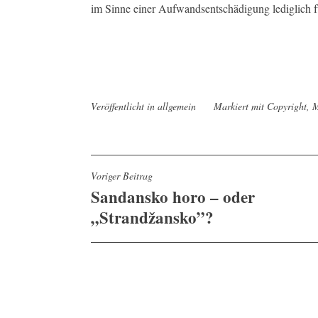
im Sinne einer Aufwandsentschädigung lediglich fü
Veröffentlicht in
allgemein
Markiert mit
Copyright
,
M
Beitragsnavigation
Voriger Beitrag
Sandansko horo – oder
„Strandžansko”?