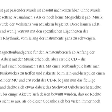
hst gut passender Musik ist absolut nachvollziehbar. Ohne Musik
nz seltene Ausnahmen.) Als es noch keine Möglichkeit gab, Musik
rde der Volkstanz von Musikern begleitet. Diese kamen i.d.R.
nd wenig vertraut mit den spezifischen Eigenheiten der
er Rhythmik, vom Klang der Instrumente ganz zu schweigen.
Magnettonbandgeräte für den Amateurbereich ab Anfang der
 Arbeit mit der Musik erheblich, aber erst die CD – die
ff auf einen bestimmten Titel. Mit einer Tonbandspule hatte man
usikstückes zu treffen und riskierte beim Hin-und-herspulen einen
Mit der MC und erst recht der CD-R begann nun das fleißige
nd dachte sich etwas dabei; das Stichwort Urheberrecht tauchte
rte, bis einige Akteure sich dessen bewußt wurden, daß sie Rechte
sieht so aus, als ob dieser Gedanke sich bei vielen immer noch