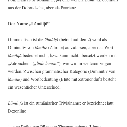
aus der Dobrudscha, aber als Paartanz.
Der Name „Lămâiță”
Grammatisch ist die
lămâiță
(betont auf dem
i
) wohl als
Diminutiv von
lămâie
(Zitrone) aufzufassen, aber das Wort
lămâiță
bedeutet nicht, bzw. kann nicht übersetzt werden mit
„Zitrönchen” (
„little lemon”
), wie wir im weiteren zeigen
werden. Zwischen grammatischer Kategorie (Diminutiv von
lămâie
) und Wortbedeutung (Blüte mit Zitronenduft) besteht
ein wesentlicher Unterschied.
Lămâiță
ist ein rumänischer
Trivialname
; er bezeichnet laut
Dexonline
1. eine Reihe von Pflanzen: Zitronenverbene (Lippia