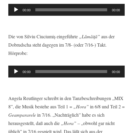
Audio-
00:00
00:00
Player
Die von Silviu Ciuciumiș eingeführte
„Lămâiță”
aus der
Dobrudscha steht dagegen im 7/8- (oder 7/16-) Takt.
Hörprobe:
Audio-
00:00
00:00
Player
Angela Reutlinger schreibt in den Tanzbeschreibungen „MIX
8”, die Musik bestehe aus Teil 1 =
„Hora”
in 6/8 und Teil 2 =
Geampararele
in 7/16. „Nachträglich” habe es sich
herausgestellt, daß auch die
„Hora”
– „obwohl gar nicht
üblich” in 7/16 gespielt wird. Das läßt sich aus der