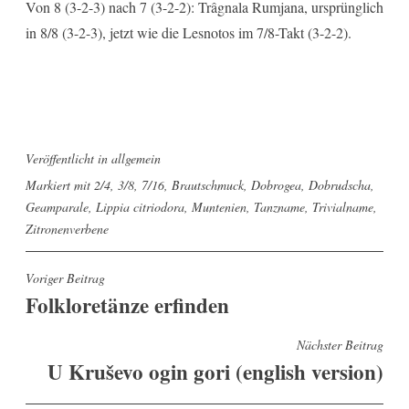
Von 8 (3-2-3) nach 7 (3-2-2): Trâgnala Rumjana, ursprünglich
in 8/8 (3-2-3), jetzt wie die Lesnotos im 7/8-Takt (3-2-2).
Veröffentlicht in
allgemein
Markiert mit
2/4
,
3/8
,
7/16
,
Brautschmuck
,
Dobrogea
,
Dobrudscha
,
Geamparale
,
Lippia citriodora
,
Muntenien
,
Tanzname
,
Trivialname
,
Zitronenverbene
Beitragsnavigation
Voriger Beitrag
Folkloretänze erfinden
Nächster Beitrag
U Kruševo ogin gori (english version)