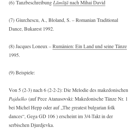
(6) Tanzbeschreibung
Lămîiță
nach Mihai David
(7) Giurchescu, A., Bloland, S. – Romanian Traditional
Dance, Bukarest 1992.
(8) Jacques Loneux –
Rumänien: Ein Land und seine Tänze
1995.
(9) Beispiele:
Von 5 (2-3) nach 6 (2-2-2): Die Melodie des makedonischen
Pajduško
(auf Pece Atanasovski: Makedonische Tänze Nr. 1
bei Michel Hepp oder auf „The greatest bulgarian folk
dances“, Gega GD 106 ) erscheint im 3/4-Takt in der
serbischen Djurdjevka.