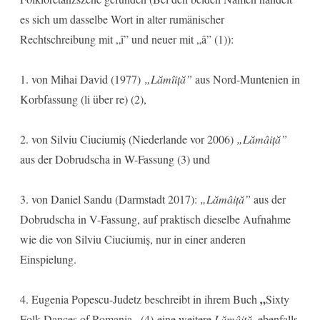
es sich um dasselbe Wort in alter rumänischer
Rechtschreibung mit „î” und neuer mit „â” (1)):
1. von Mihai David (1977)
„Lămîiță”
aus Nord-Muntenien in
Korbfassung (li über re) (2),
2. von Silviu Ciuciumiș (Niederlande vor 2006)
„Lămâiță”
aus der Dobrudscha in W-Fassung (3) und
3. von Daniel Sandu (Darmstadt 2017):
„Lămâiță”
aus der
Dobrudscha in V-Fassung, auf praktisch dieselbe Aufnahme
wie die von Silviu Ciuciumiș, nur in einer anderen
Einspielung.
„
4. Eugenia Popescu-Judetz beschreibt in ihrem Buch
Sixty
„
Folk Dances of Romania
(4) eine weitere
Lămâiță
, ebenfalls