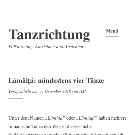
Zum
Tanzrichtung
Inhalt
Menü
springen
Folkloretanz: Einsichten und Ansichten
Lămâiță: mindestens vier Tänze
Veröffentlicht am:
7. Dezember 2018
von
HM
Unter dem Namen
„Lămîiță”
oder
„Lămâiță”
haben mehrere
rumänische Tänze den Weg in die westliche
Folkloretanzszene gefunden (Bei den beiden Namen handelt