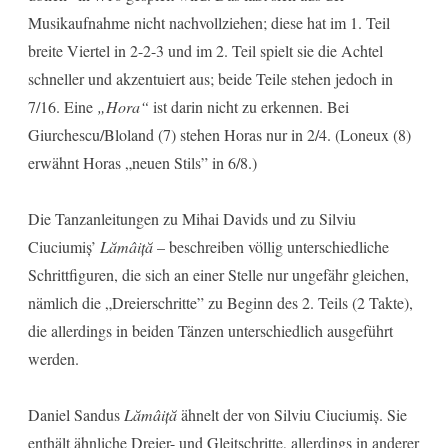
Musikaufnahme nicht nachvollziehen; diese hat im 1. Teil
breite Viertel in 2-2-3 und im 2. Teil spielt sie die Achtel
schneller und akzentuiert aus; beide Teile stehen jedoch in
7/16. Eine
„Hora“
ist darin nicht zu erkennen. Bei
Giurchescu/Bloland (7) stehen Horas nur in 2/4. (Loneux (8)
erwähnt Horas „neuen Stils” in 6/8.)
Die Tanzanleitungen zu Mihai Davids und zu Silviu
Ciuciumiș’
Lămâiță
– beschreiben völlig unterschiedliche
Schrittfiguren, die sich an einer Stelle nur ungefähr gleichen,
nämlich die „Dreierschritte” zu Beginn des 2. Teils (2 Takte),
die allerdings in beiden Tänzen unterschiedlich ausgeführt
werden.
Daniel Sandus
Lămâiță
ähnelt der von Silviu Ciuciumiș. Sie
enthält ähnliche Dreier- und Gleitschritte, allerdings in anderer