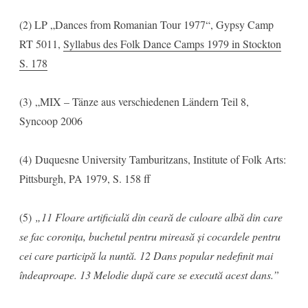
(2) LP „Dances from Romanian Tour 1977“, Gypsy Camp
RT 5011,
Syllabus des Folk Dance Camps 1979 in Stockton
S. 178
(3) „MIX – Tänze aus verschiedenen Ländern Teil 8,
Syncoop 2006
(4) Duquesne University Tamburitzans, Institute of Folk Arts:
Pittsburgh, PA 1979, S. 158 ff
(5)
„11 Floare artificială din ceară de culoare albă din care
se fac coronița, buchetul pentru mireasă și cocardele pentru
cei care participă la nuntă. 12 Dans popular nedefinit mai
îndeaproape. 13 Melodie după care se execută acest dans.”