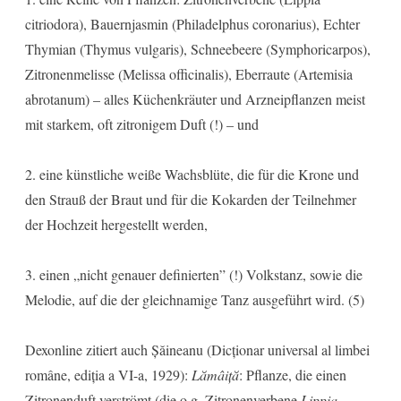
citriodora), Bauernjasmin (Philadelphus coronarius), Echter
Thymian (Thymus vulgaris), Schneebeere (Symphoricarpos),
Zitronenmelisse (Melissa officinalis), Eberraute (Artemisia
abrotanum) – alles Küchenkräuter und Arzneipflanzen meist
mit starkem, oft zitronigem Duft (!) – und
2. eine künstliche weiße Wachsblüte, die für die Krone und
den Strauß der Braut und für die Kokarden der Teilnehmer
der Hochzeit hergestellt werden,
3. einen „nicht genauer definierten” (!) Volkstanz, sowie die
Melodie, auf die der gleichnamige Tanz ausgeführt wird. (5)
Dexonline zitiert auch Șăineanu (Dicționar universal al limbei
române, ediția a VI-a, 1929):
Lămâiță
: Pflanze, die einen
Zitronenduft verströmt (die o.g. Zitronenverbene
Lippia