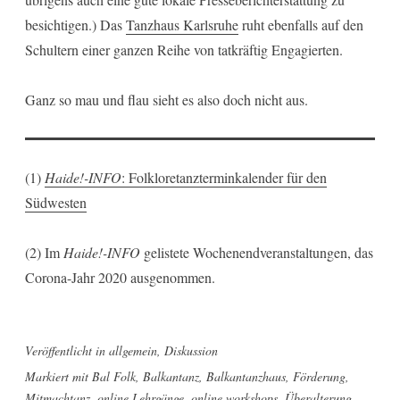
besichtigen.) Das
Tanzhaus Karlsruhe
ruht ebenfalls auf den
Schultern einer ganzen Reihe von tatkräftig Engagierten.
Ganz so mau und flau sieht es also doch nicht aus.
(1)
Haide!-INFO
: Folkloretanzterminkalender für den
Südwesten
(2) Im
Haide!-INFO
gelistete Wochenendveranstaltungen, das
Corona-Jahr 2020 ausgenommen.
Veröffentlicht in
allgemein
,
Diskussion
Markiert mit
Bal Folk
,
Balkantanz
,
Balkantanzhaus
,
Förderung
,
Mitmachtanz
,
online Lehrgänge
,
online workshops
,
Überalterung
,