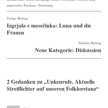
ungarisches Tanzhaus
,
Vernetzung
Beitragsnavigation
Voriger Beitrag
Izgrjala e mesečinka: Luna und die
Frauen
Nächster Beitrag
Neue Kategorie: Diskussion
2 Gedanken zu „
Unkenrufe. Aktuelle
Streiflichter auf unseren Folkloretanz
“