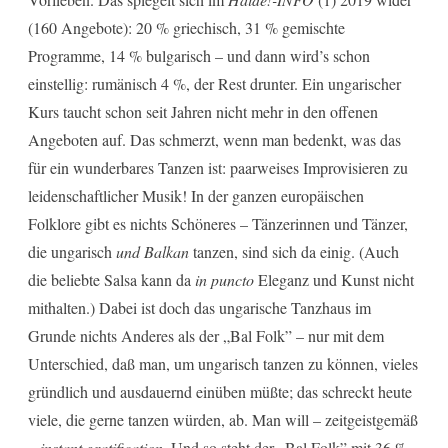
(160 Angebote): 20 % griechisch, 31 % gemischte
Programme, 14 % bulgarisch – und dann wird’s schon
einstellig: rumänisch 4 %, der Rest drunter. Ein ungarischer
Kurs taucht schon seit Jahren nicht mehr in den offenen
Angeboten auf. Das schmerzt, wenn man bedenkt, was das
für ein wunderbares Tanzen ist: paarweises Improvisieren zu
leidenschaftlicher Musik! In der ganzen europäischen
Folklore gibt es nichts Schöneres – Tänzerinnen und Tänzer,
die ungarisch
und Balkan
tanzen, sind sich da einig. (Auch
die beliebte Salsa kann da
in puncto
Eleganz und Kunst nicht
mithalten.) Dabei ist doch das ungarische Tanzhaus im
Grunde nichts Anderes als der „Bal Folk” – nur mit dem
Unterschied, daß man, um ungarisch tanzen zu können, vieles
gründlich und ausdauernd einüben müßte; das schreckt heute
viele, die gerne tanzen würden, ab. Man will – zeitgeistgemäß
–
instant gratification
. Und so steht der „Bal Folk” mit 36 %