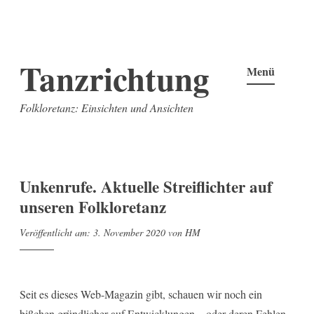
Zum
Tanzrichtung
Inhalt
Menü
springen
Folkloretanz: Einsichten und Ansichten
Unkenrufe. Aktuelle Streiflichter auf
unseren Folkloretanz
Veröffentlicht am:
3. November 2020
von
HM
Seit es dieses Web-Magazin gibt, schauen wir noch ein
bißchen gründlicher auf Entwicklungen – oder deren Fehlen.