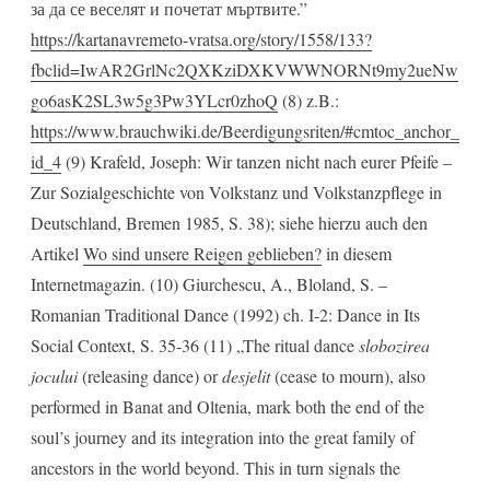
за да се веселят и почетат мъртвите.”
https://kartanavremeto-vratsa.org/story/1558/133?
fbclid=IwAR2GrlNc2QXKziDXKVWWNORNt9my2ueNw
go6asK2SL3w5g3Pw3YLcr0zhoQ
(8) z.B.:
https://www.brauchwiki.de/Beerdigungsriten/#cmtoc_anchor_
id_4
(9) Krafeld, Joseph: Wir tanzen nicht nach eurer Pfeife –
Zur Sozialgeschichte von Volkstanz und Volkstanzpflege in
Deutschland, Bremen 1985, S. 38); siehe hierzu auch den
Artikel
Wo sind unsere Reigen geblieben?
in diesem
Internetmagazin. (10) Giurchescu, A., Bloland, S. –
Romanian Traditional Dance (1992) ch. I-2: Dance in Its
Social Context, S. 35-36 (11) „The ritual dance
slobozirea
jocului
(releasing dance) or
desjelit
(cease to mourn), also
performed in Banat and Oltenia, mark both the end of the
soul’s journey and its integration into the great family of
ancestors in the world beyond. This in turn signals the