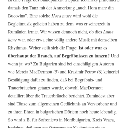
damals den Tanz mit der Anmerkung „auch Hora mare din
Bucovina”. Eine solche
Hora mare
wird wohl die
Begleitmusik geliefert haben zu dem, was er seinerzeit in
Rumänien lernte. Wir wissen dennoch nicht, ob dies
Lume
lume
war, oder etwa eine völlig andere Musik mit demselben
Ist oder war es
Rhythmus. Weiter stellt sich die Frage:
überhaupt der Brauch, auf Begräbnissen zu tanzen?
Und
wenn ja: wo? Zu Bulgarien sind bei einschlägigen Autoren
wie Mercia MacDermott (5) und Krasimir Petrov (6) keinerlei
Bestätigung dafür zu finden, daß bei Begräbnis- und
Trauerbräuchen getanzt wurde, obwohl MacDermott
detailliert über die Trauerbräuche berichtet. Zumindest aber
sind Tänze zum allgemeinen Gedächtnis an Verstorbene und
zu ihren Ehren in bulgarischen Dörfern noch heute lebendig.
So wird z.B. für Sofronievo in Nordbulgarien, Kreis Vraca,
berichtet, daß man am Ostermontag Nachmittag einen