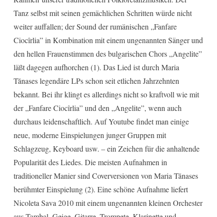
Tanz selbst mit seinen gemächlichen Schritten würde nicht
weiter auffallen; der Sound der rumänischen „Fanfare
Ciocîrlia” in Kombination mit einem ungenannten Sänger und
den hellen Frauenstimmen des bulgarischen Chors „Angelite”
läßt dagegen aufhorchen
(1). Das Lied ist durch Maria
Tănases legendäre LPs schon seit etlichen Jahrzehnten
bekannt. Bei ihr klingt es allerdings nicht so kraftvoll wie mit
der „Fanfare Ciocîrlia” und den „Angelite”, wenn auch
durchaus leidenschaftlich. Auf Youtube findet man einige
neue, moderne Einspielungen junger Gruppen mit
Schlagzeug, Keyboard usw. – ein Zeichen für die anhaltende
Popularität des Liedes. Die meisten Aufnahmen in
traditioneller Manier sind Coverversionen von Maria Tănases
berühmter Einspielung (2). Eine schöne Aufnahme liefert
Nicoleta Sava 2010 mit einem ungenannten kleinen Orchester
aus Țambal, Geige, Gitarre, Trompete, Klarinette und