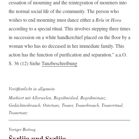
cessation of mourning and the reintegration of mourners into
the normal social life of the community. The person who
wishes to end mourning must dance either a
Brîu
or
Hora
according to a special ritual. This involves stepping three times
in succession on a white handkerchief placed on the floor by a
woman who has no deceased in her immediate family. This
action has the function of purification and separation.” a.a.O.
S. 36 (12) Siehe
Tanzbeschreibung
Veröffentlicht in
allgemein
Markiert mit
Allerseelen
,
Begräbnislied
,
Begräbnistanz
,
Gedächtnisbrauch
,
Ostertanz
,
Trauer
,
Trauerbrauch
,
Trauerritual
,
Trauertanz
Beitragsnavigation
Voriger Beitrag
Švrljig und Svrljig