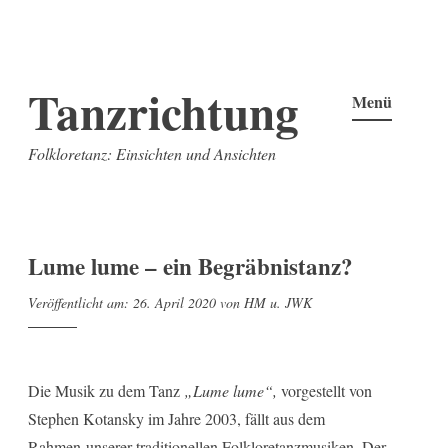
Zum
Tanzrichtung
Inhalt
Menü
springen
Folkloretanz: Einsichten und Ansichten
Lume lume – ein Begräbnistanz?
Veröffentlicht am:
26. April 2020
von
HM u. JWK
Die Musik zu dem Tanz
„Lume lume“,
vorgestellt von
Stephen Kotansky im Jahre 2003, fällt aus dem
Rahmen unserer traditionellen Folkloretanzmusiken. Der