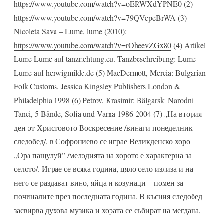
https://www.youtube.com/watch?v=oERWXdYPNE0
(2)
https://www.youtube.com/watch?v=79QVepeBrWA
(3)
Nicoleta Sava – Lume, lume (2010):
https://www.youtube.com/watch?v=rOheevZGx80
(4) Artikel
Lume Lume
auf tanzrichtung.eu. Tanzbeschreibung:
Lume
Lume
auf herwigmilde.de (5) MacDermott, Mercia: Bulgarian
Folk Customs. Jessica Kingsley Publishers London &
Philadelphia 1998 (6) Petrov, Krasimir: Bâlgarski Narodni
Tanci, 5 Bände, Sofia und Varna 1986-2004 (7) „На втория
ден от Христовото Воскресение /винаги понеделник
следобед/, в Софрониево се играе Великденско хоро
„Ора пащулуй” /мелодията на хорото е характерна за
селото/. Играе се всяка година, цяло село излиза и на
него се раздават вино, яйца и козунаци – помен за
починалите през последната година. В късния следобед
засвирва духова музика и хората се събират на мегдана,