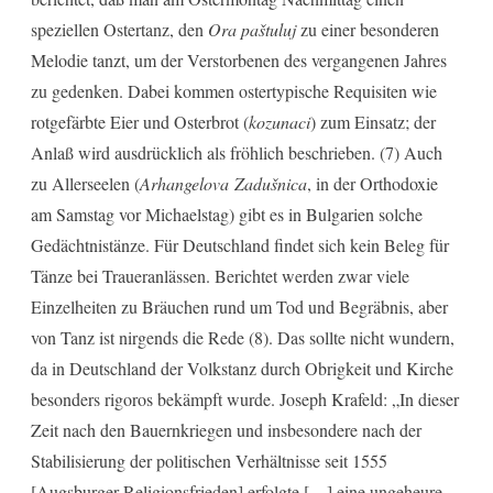
speziellen Ostertanz, den
Ora paštuluj
zu einer besonderen
Melodie tanzt, um der Verstorbenen des vergangenen Jahres
zu gedenken. Dabei kommen ostertypische Requisiten wie
rotgefärbte Eier und Osterbrot (
kozunaci
) zum Einsatz; der
Anlaß wird ausdrücklich als fröhlich beschrieben. (7) Auch
zu Allerseelen (
Arhangelova Zadušnica
, in der Orthodoxie
am Samstag vor Michaelstag) gibt es in Bulgarien solche
Gedächtnistänze. Für Deutschland findet sich kein Beleg für
Tänze bei Traueranlässen. Berichtet werden zwar viele
Einzelheiten zu Bräuchen rund um Tod und Begräbnis, aber
von Tanz ist nirgends die Rede (8). Das sollte nicht wundern,
da in Deutschland der Volkstanz durch Obrigkeit und Kirche
besonders rigoros bekämpft wurde. Joseph Krafeld: „In dieser
Zeit nach den Bauernkriegen und insbesondere nach der
Stabilisierung der politischen Verhältnisse seit 1555
[Augsburger Religionsfrieden] erfolgte […] eine ungeheure