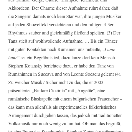
Akkordeon. Der Charme dieser Aufnahme rührt daher, daß
die Sängerin damals noch kein Star war, ihre jungen Musiker
auf jeden Showeffekt verzichteten und den ruhigen 4-3er
Rhythmus sauber und gleichmäßig fließend spielten. (3) Der
Tanz stieß auf wohlwollende Aufnahme. … Bis ein Tänzer
mit guten Kontakten nach Rumänien uns mitteilte, „
Lume
lume
” sei ein Begräbnislied, dazu tanze dort kein Mensch.
Stephen Kotansky berichtete dazu, er habe den Tanz von
Rumäninnen in Suceava und von Leonte Socaciu gelernt (4).
Zu welcher Musik? Sicher nicht zu der, die er 2003
präsentierte: „Fanfare Ciocîrlia” mit „Angelite”, eine
rumänische Blaskapelle mit einem bulgarischen Frauenchor –
das kann man allenfalls als experimentelles folkloristisches
Arrangement durchgehen lassen, das jedoch mit traditioneller
Volksmusik nur noch wenig zu tun hat. Ob man das begrüßt,
ist eine Frage des Standpunkts. Stephen Kotansky präsentierte