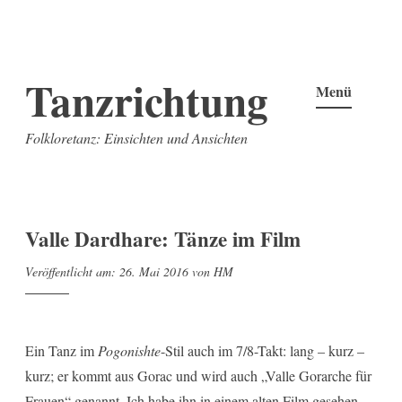
Zum
Tanzrichtung
Inhalt
Menü
springen
Folkloretanz: Einsichten und Ansichten
Valle Dardhare: Tänze im Film
Veröffentlicht am:
26. Mai 2016
von
HM
Ein Tanz im
Pogonishte
-Stil auch im 7/8-Takt: lang – kurz –
kurz;
er kommt aus Gorac und wird auch „Valle Gorarche für
Frauen“ genannt. Ich habe ihn in einem alten Film gesehen,