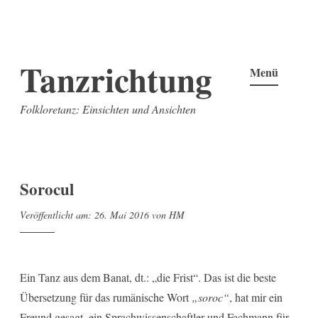
Zum
Tanzrichtung
Inhalt
Menü
springen
Folkloretanz: Einsichten und Ansichten
Sorocul
Veröffentlicht am:
26. Mai 2016
von
HM
Ein Tanz aus dem Banat, dt.: „die Frist“.
Das ist die beste
Übersetzung für das rumänische Wort
„soroc“
, hat mir ein
Freund gesagt, ein Sprachwissenschaftler und Fachmann für